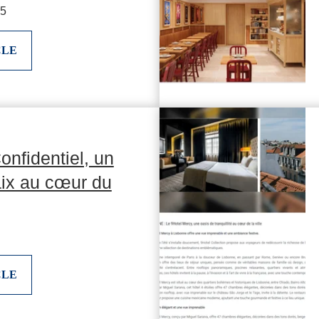
25
CLE
onfidentiel, un
aix au cœur du
CLE