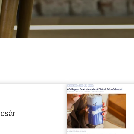
esàri