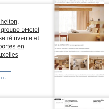
helton,
groupe 9Hotel
se réinvente et
portes en
ruxelles
CLE