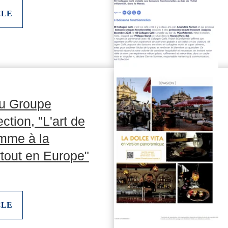
CLE
du Groupe
ction, "L'art de
omme à la
tout en Europe"
CLE