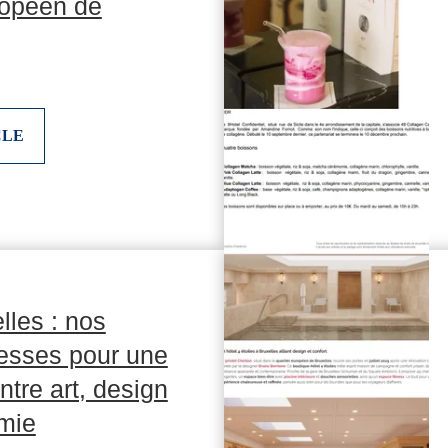
ropéen de
CLE
lles : nos
esses pour une
tre art, design
omie